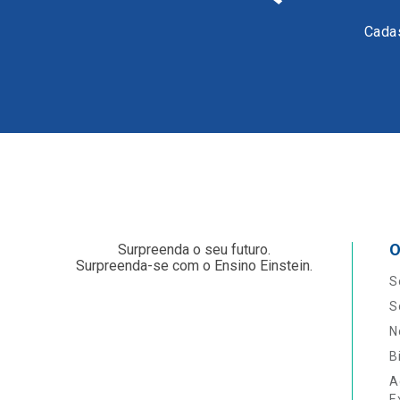
Cadas
O
Surpreenda o seu futuro.
Surpreenda-se com o Ensino Einstein.
S
S
N
B
A
E