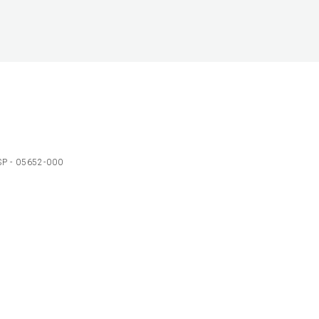
 SP - 05652-000
Ol
C
p
t