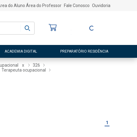
rea do Aluno
Área do Professor
Fale Conosco
Ouvidoria
Bem-vindo
(a)
Entre ou Cadastre-
se
ACADEMIA DIGITAL
PREPARATÓRIO RESIDÊNCIA
cupacional
x
326
Terapeuta ocupacional
1