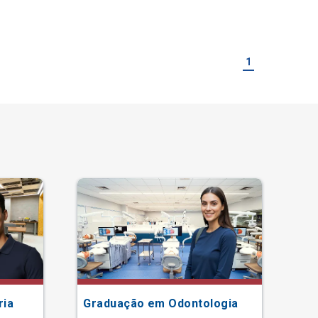
1
ria
Graduação em Odontologia
Gr