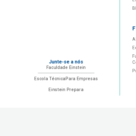
B
F
A
E
F
Junte-se a nós
C
Faculdade Einstein
P
Escola Técnica
Para Empresas
Einstein Prepara