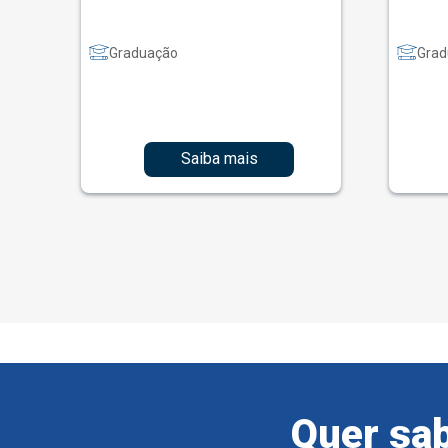
Graduação
Grad
Saiba mais
Quer sab