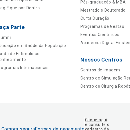
Pós-graduação & MBA
log Fique por Dentro
Mestrado e Doutorado
Curta Duração
aça Parte
Programas de Gestão
Eventos Científicos
lumni
Academia Digital Einstei
ducação em Saúde da População
undo de Estímulo ao
Nossos Centros
onhecimento
rogramas Internacionais
Centros de Imagem
Centro de Simulação Rea
Centro de Cirurgia Robót
Clique aqui
e consulte o
Compra segura
Formas de pagamento
cadastro da