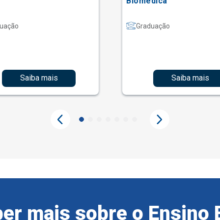
Biomédica
uação
Graduação
Saiba mais
Saiba mais
er mais sobre o Ensino 