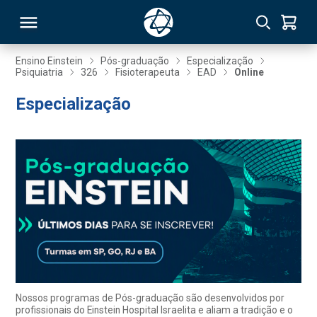
Ensino Einstein
Pós-graduação
Especialização
Psiquiatria
326
Fisioterapeuta
EAD
Online
RSO
Especialização
TIVAS
S
IN
ONAL
 MBA
Nossos programas de Pós-graduação são desenvolvidos por
profissionais do Einstein Hospital Israelita e aliam a tradição e o
NTRO