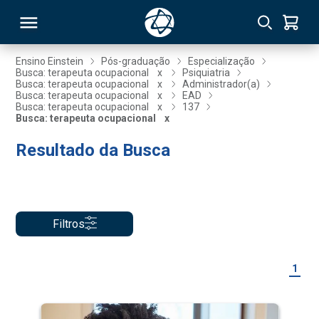
Ensino Einstein
Pós-graduação
Especialização
Busca: terapeuta ocupacional
x
Psiquiatria
Busca: terapeuta ocupacional
x
Administrador(a)
RSO
Busca: terapeuta ocupacional
x
EAD
Busca: terapeuta ocupacional
x
137
Busca: terapeuta ocupacional
x
TIVAS
Resultado da Busca
S
IN
ONAL
Filtros
 MBA
1
NTRO