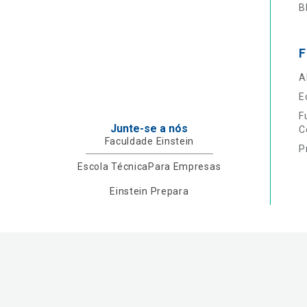
B
F
A
E
F
Junte-se a nós
C
Faculdade Einstein
P
Escola Técnica
Para Empresas
Einstein Prepara