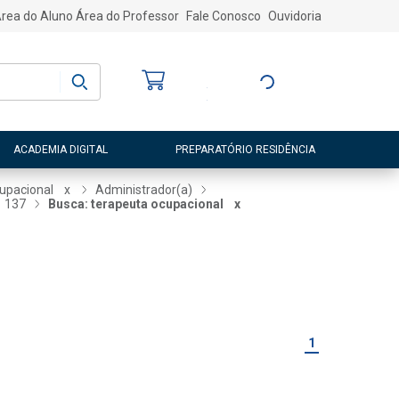
rea do Aluno
Área do Professor
Fale Conosco
Ouvidoria
Bem-vindo
(a)
Entre ou Cadastre-
se
ACADEMIA DIGITAL
PREPARATÓRIO RESIDÊNCIA
cupacional
x
Administrador(a)
137
Busca: terapeuta ocupacional
x
1