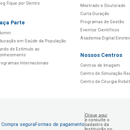
log Fique por Dentro
Mestrado e Doutorado
Curta Duração
aça Parte
Programas de Gestão
Eventos Científicos
lumni
Academia Digital Einstei
ducação em Saúde da População
undo de Estímulo ao
Nossos Centros
onhecimento
rogramas Internacionais
Centros de Imagem
Centro de Simulação Rea
Centro de Cirurgia Robót
Clique aqui
e consulte o
Compra segura
Formas de pagamento
cadastro da
Instituição no