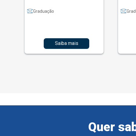
Graduação
Grad
Saiba mais
Quer sab