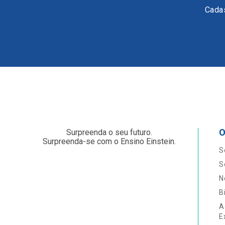
Cadas
O
Surpreenda o seu futuro.
Surpreenda-se com o Ensino Einstein.
S
S
N
B
A
E