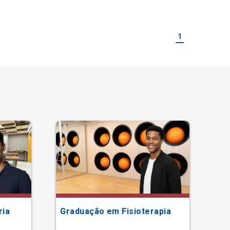
1
ria
Graduação em Fisioterapia
Gr