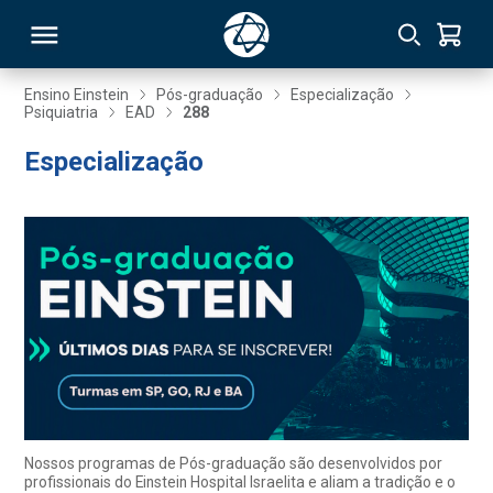
Ensino Einstein
Pós-graduação
Especialização
Psiquiatria
EAD
288
RSO
Especialização
TIVAS
S
IN
ONAL
 MBA
Nossos programas de Pós-graduação são desenvolvidos por
profissionais do Einstein Hospital Israelita e aliam a tradição e o
NTRO