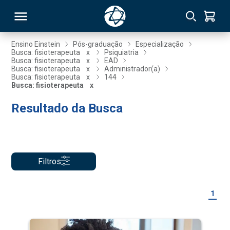
Ensino Einstein
Pós-graduação
Especialização
Busca: fisioterapeuta
x
Psiquiatria
Busca: fisioterapeuta
x
EAD
RSO
Busca: fisioterapeuta
x
Administrador(a)
Busca: fisioterapeuta
x
144
Busca: fisioterapeuta
x
TIVAS
Resultado da Busca
S
IN
ONAL
Filtros
 MBA
1
NTRO