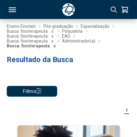
Ensino Einstein
Pós-graduação
Especialização
Busca: fisioterapeuta
x
Psiquiatria
Busca: fisioterapeuta
x
EAD
RSO
Busca: fisioterapeuta
x
Administrador(a)
Busca: fisioterapeuta
x
Resultado da Busca
TIVAS
S
IN
ONAL
Filtros
 MBA
1
NTRO