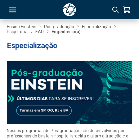
Ensino Einstein
Pós-graduação
Especialização
Psiquiatria
EAD
Engenheiro(a)
RSO
Especialização
TIVAS
S
IN
ONAL
 MBA
Nossos programas de Pós-graduação são desenvolvidos por
profissionais do Einstein Hospital Israelita e aliam a tradição e o
NTRO