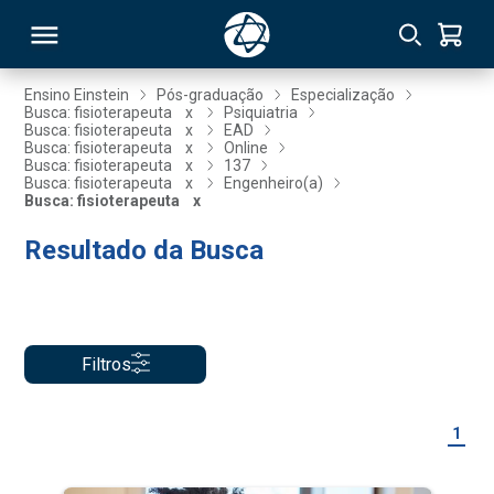
Ensino Einstein
Pós-graduação
Especialização
Busca: fisioterapeuta
x
Psiquiatria
Busca: fisioterapeuta
x
EAD
RSO
Busca: fisioterapeuta
x
Online
Busca: fisioterapeuta
x
137
Busca: fisioterapeuta
x
Engenheiro(a)
Busca: fisioterapeuta
x
TIVAS
Resultado da Busca
S
IN
ONAL
Filtros
 MBA
1
NTRO