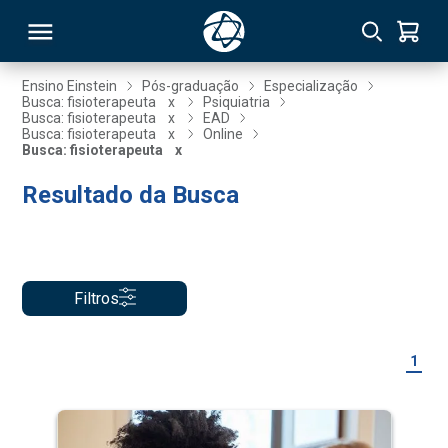
Ensino Einstein
Pós-graduação
Especialização
Busca: fisioterapeuta
x
Psiquiatria
Busca: fisioterapeuta
x
EAD
RSO
Busca: fisioterapeuta
x
Online
Busca: fisioterapeuta
x
Resultado da Busca
TIVAS
S
IN
ONAL
Filtros
 MBA
1
NTRO