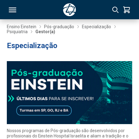
Ensino Einstein
Pós-graduação
Especialização
Psiquiatria
Gestor(a)
RSO
Especialização
TIVAS
S
IN
ONAL
 MBA
Nossos programas de Pós-graduação são desenvolvidos por
profissionais do Einstein Hospital Israelita e aliam a tradição e o
NTRO