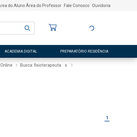
rea do Aluno
Área do Professor
Fale Conosco
Ouvidoria
Bem-vindo
(a)
Entre ou Cadastre-
se
ACADEMIA DIGITAL
PREPARATÓRIO RESIDÊNCIA
Online
Busca: fisioterapeuta
x
1