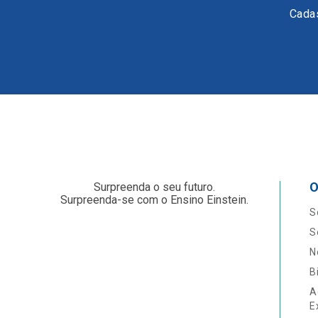
Cadas
O
Surpreenda o seu futuro.
Surpreenda-se com o Ensino Einstein.
S
S
N
B
A
E