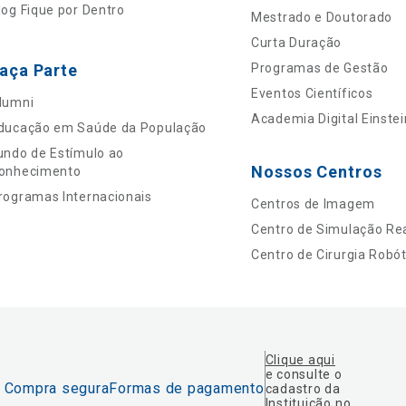
log Fique por Dentro
Mestrado e Doutorado
Curta Duração
aça Parte
Programas de Gestão
Eventos Científicos
lumni
Academia Digital Einstei
ducação em Saúde da População
undo de Estímulo ao
Nossos Centros
onhecimento
rogramas Internacionais
Centros de Imagem
Centro de Simulação Rea
Centro de Cirurgia Robót
Clique aqui
e consulte o
Compra segura
Formas de pagamento
cadastro da
Instituição no