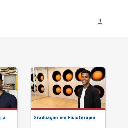
1
ria
Graduação em Fisioterapia
Gr