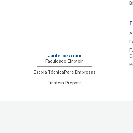
B
F
A
E
F
Junte-se a nós
C
Faculdade Einstein
P
Escola Técnica
Para Empresas
Einstein Prepara