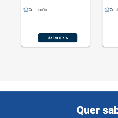
Graduação
Grad
Saiba mais
Quer sab