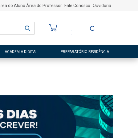
rea do Aluno
Área do Professor
Fale Conosco
Ouvidoria
Bem-vindo
(a)
Entre ou Cadastre-
se
ACADEMIA DIGITAL
PREPARATÓRIO RESIDÊNCIA