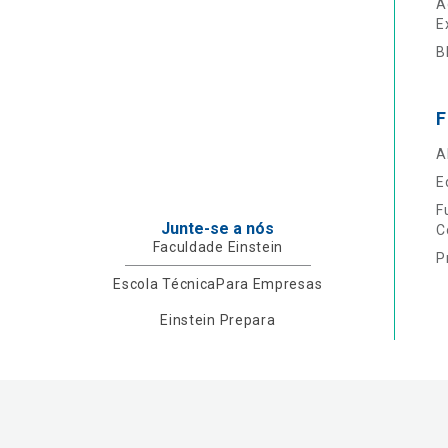
A
E
B
F
A
E
F
Junte-se a nós
C
Faculdade Einstein
P
Escola Técnica
Para Empresas
Einstein Prepara