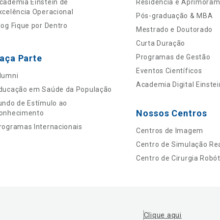
cademia Einstein de
Residência e Aprimora
xcelência Operacional
Pós-graduação & MBA
log Fique por Dentro
Mestrado e Doutorado
Curta Duração
aça Parte
Programas de Gestão
Eventos Científicos
lumni
Academia Digital Einstei
ducação em Saúde da População
undo de Estímulo ao
Nossos Centros
onhecimento
rogramas Internacionais
Centros de Imagem
Centro de Simulação Rea
Centro de Cirurgia Robót
Clique aqui