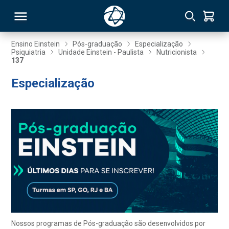
Ensino Einstein
Pós-graduação
Especialização
Psiquiatria
Unidade Einstein - Paulista
Nutricionista
137
RSO
Especialização
TIVAS
S
IN
ONAL
 MBA
Nossos programas de Pós-graduação são desenvolvidos por
NTRO