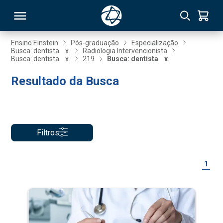
Ensino Einstein
Pós-graduação
Especialização
Busca: dentista
x
Radiologia Intervencionista
Busca: dentista
x
219
Busca: dentista
x
RSO
Resultado da Busca
TIVAS
S
IN
Filtros
ONAL
1
 MBA
NTRO