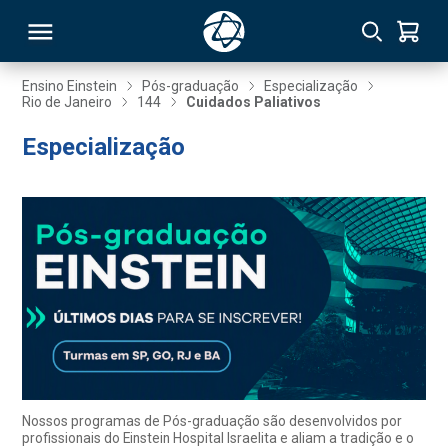
Ensino Einstein
Pós-graduação
Especialização
Rio de Janeiro
144
Cuidados Paliativos
RSO
Especialização
TIVAS
S
IN
ONAL
 MBA
Nossos programas de Pós-graduação são desenvolvidos por
profissionais do Einstein Hospital Israelita e aliam a tradição e o
NTRO