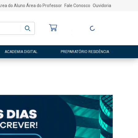
rea do Aluno
Área do Professor
Fale Conosco
Ouvidoria
Bem-vindo
(a)
Entre ou Cadastre-
se
ACADEMIA DIGITAL
PREPARATÓRIO RESIDÊNCIA