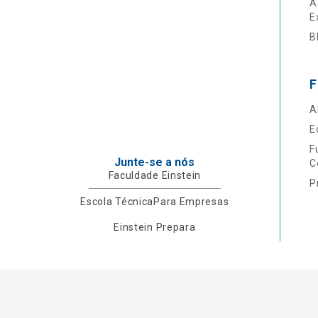
A
E
B
F
A
E
F
Junte-se a nós
C
Faculdade Einstein
P
Escola Técnica
Para Empresas
Einstein Prepara