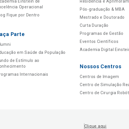
cademia Einstein de
Residência e Aprimora
xcelência Operacional
Pós-graduação & MBA
log Fique por Dentro
Mestrado e Doutorado
Curta Duração
aça Parte
Programas de Gestão
Eventos Científicos
lumni
Academia Digital Einstei
ducação em Saúde da População
undo de Estímulo ao
Nossos Centros
onhecimento
rogramas Internacionais
Centros de Imagem
Centro de Simulação Rea
Centro de Cirurgia Robót
Clique aqui