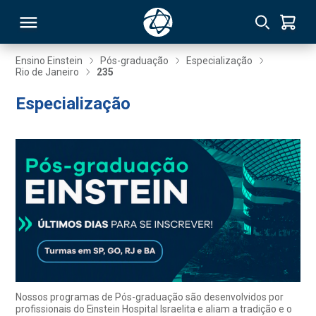
Ensino Einstein
Pós-graduação
Especialização
Rio de Janeiro
235
RSO
Especialização
TIVAS
S
IN
ONAL
 MBA
Nossos programas de Pós-graduação são desenvolvidos por
profissionais do Einstein Hospital Israelita e aliam a tradição e o
NTRO