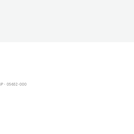
 SP - 05652-000
Ol
C