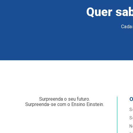
Quer sab
Cadas
O
Surpreenda o seu futuro.
Surpreenda-se com o Ensino Einstein.
S
S
N