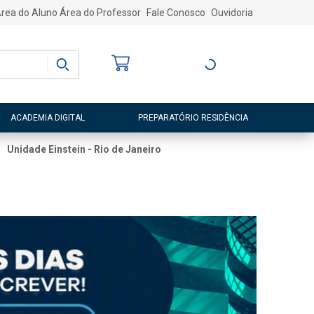
rea do Aluno
Área do Professor
Fale Conosco
Ouvidoria
Bem-vindo
(a)
Entre ou Cadastre-
se
ACADEMIA DIGITAL
PREPARATÓRIO RESIDÊNCIA
Unidade Einstein - Rio de Janeiro