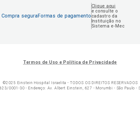
Clique aqui
e consulte o
Compra segura
Formas de pagamento
cadastro da
Instituição no
Sistema e-Mec
Termos de Uso e Política de Privacidade
©2025 Einstein Hospital Israelita -
TODOS OS DIREITOS RESERVADOS
23/0001-30 - Endereço: Av. Albert Einstein, 627 - Morumbi - São Paulo -