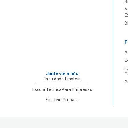
B
A
E
B
F
A
E
F
Junte-se a nós
C
Faculdade Einstein
P
Escola Técnica
Para Empresas
Einstein Prepara