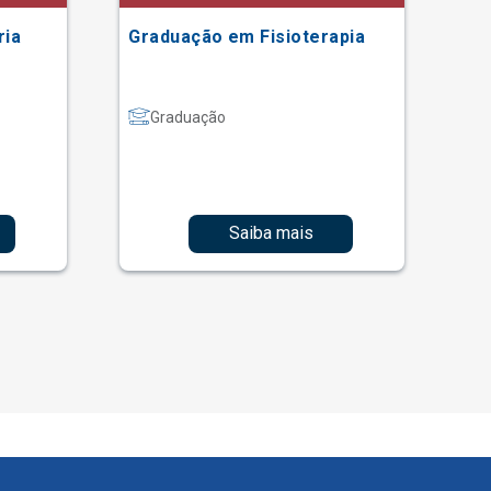
ria
Graduação em Fisioterapia
Gr
Graduação
Saiba mais