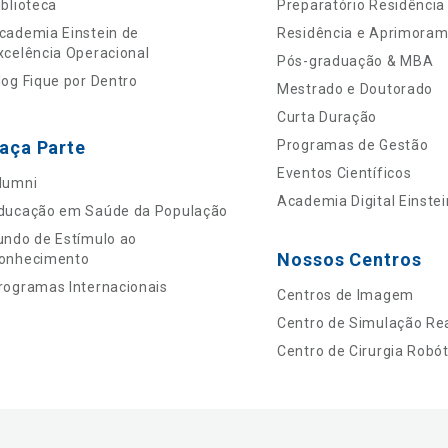
iblioteca
Preparatório Residência
cademia Einstein de
Residência e Aprimora
xcelência Operacional
Pós-graduação & MBA
log Fique por Dentro
Mestrado e Doutorado
Curta Duração
aça Parte
Programas de Gestão
Eventos Científicos
lumni
Academia Digital Einstei
ducação em Saúde da População
undo de Estímulo ao
Nossos Centros
onhecimento
rogramas Internacionais
Centros de Imagem
Centro de Simulação Rea
Centro de Cirurgia Robót