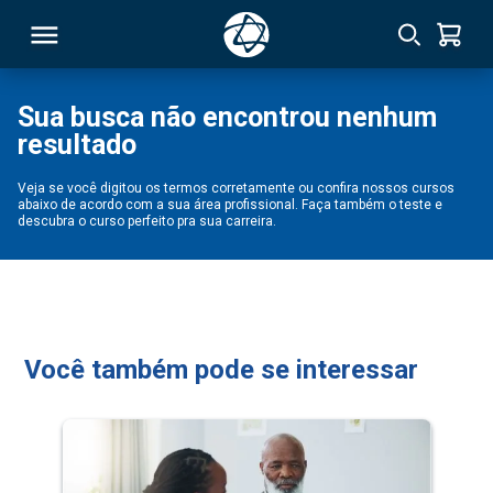
Sua busca não encontrou nenhum
resultado
RSO
Veja se você digitou os termos corretamente ou confira nossos cursos
abaixo de acordo com a sua área profissional. Faça também o teste e
TIVAS
descubra o curso perfeito pra sua carreira.
S
IN
ONAL
Você também pode se interessar
 MBA
NTRO