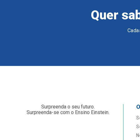
Quer sab
Cadas
O
Surpreenda o seu futuro.
Surpreenda-se com o Ensino Einstein.
S
S
N