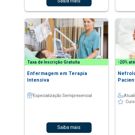
Saiba mais
Taxa de Inscrição Gratuita
-20% até
Enfermagem em Terapia
Nefrol
Intensiva
Pacien
Especialização Semipresencial
Atual
Curs
Saiba mais