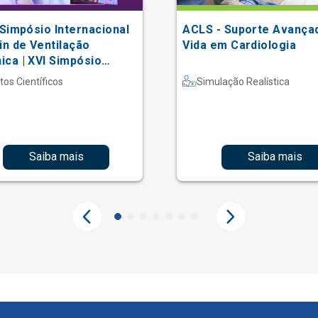
 Simpósio Internacional
ACLS - Suporte Avança
in de Ventilação
Vida em Cardiologia
ca | XVI Simpósio
acional Einstein de
tos Científicos
Simulação Realística
erapia em Terapia
iva
Saiba mais
Saiba mais