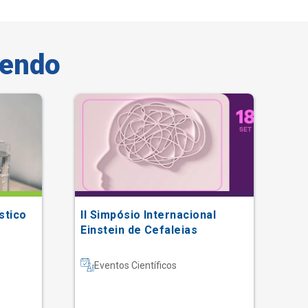
vendo
stico
II Simpósio Internacional
Gr
Einstein de Cefaleias
Eventos Científicos