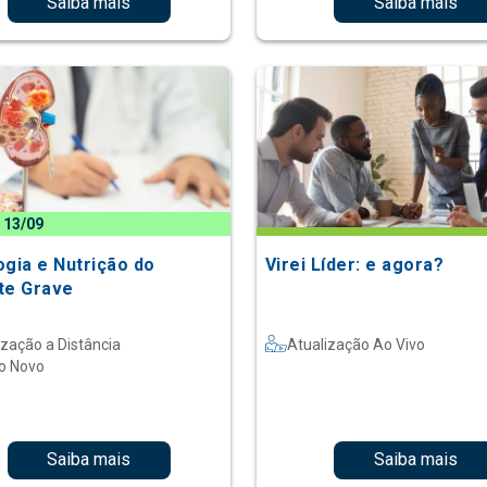
Saiba mais
Saiba mais
 13/09
ogia e Nutrição do
Virei Líder: e agora?
te Grave
ização a Distância
Atualização Ao Vivo
o Novo
Saiba mais
Saiba mais