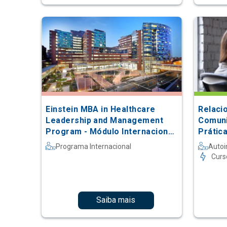
Einstein MBA in Healthcare
Relaci
Leadership and Management
Comuni
Program - Módulo Internacional
Prátic
na Johns Hopkins
Programa Internacional
Autoi
Curs
Saiba mais