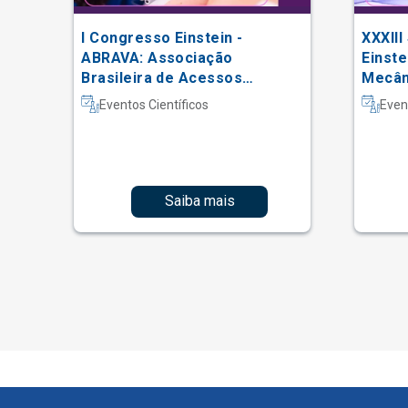
I Congresso Einstein -
XXXIII
 do
ABRAVA: Associação
Einste
Brasileira de Acessos
Mecâni
Vasculares
Intern
Eventos Científicos
Even
Fisiot
Intens
Saiba mais