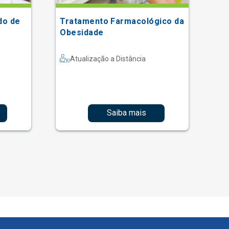
do de
Tratamento Farmacológico da
V 
Obesidade
Ei
Ce
Re
Atualização a Distância
Ce
Es
Saiba mais