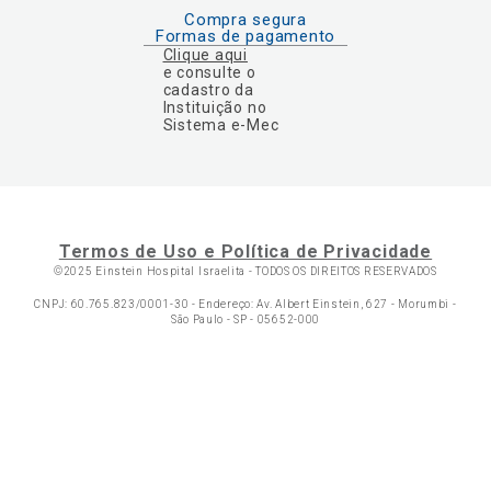
Compra segura
Formas de pagamento
Clique aqui
e consulte o
cadastro da
Instituição no
Sistema e-Mec
Termos de Uso e Política de Privacidade
©2025 Einstein Hospital Israelita -
TODOS OS DIREITOS RESERVADOS
CNPJ: 60.765.823/0001-30 - Endereço: Av. Albert Einstein, 627 - Morumbi -
São Paulo - SP - 05652-000
Ol