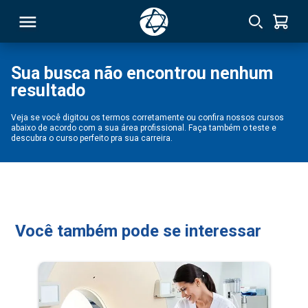
Sua busca não encontrou nenhum
resultado
RSO
Veja se você digitou os termos corretamente ou confira nossos cursos
abaixo de acordo com a sua área profissional. Faça também o teste e
TIVAS
descubra o curso perfeito pra sua carreira.
S
IN
ONAL
Você também pode se interessar
 MBA
NTRO