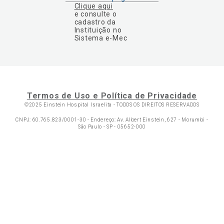
Clique aqui
e consulte o
cadastro da
Instituição no
Sistema e-Mec
Termos de Uso e Política de Privacidade
©2025 Einstein Hospital Israelita -
TODOS OS DIREITOS RESERVADOS
CNPJ: 60.765.823/0001-30 - Endereço: Av. Albert Einstein, 627 - Morumbi -
São Paulo - SP - 05652-000
Ol
C
p