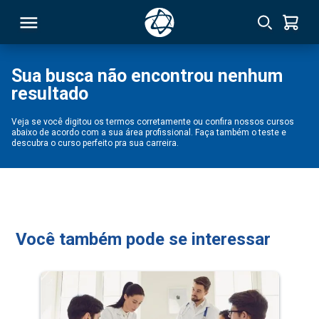
Sua busca não encontrou nenhum
resultado
RSO
Veja se você digitou os termos corretamente ou confira nossos cursos
abaixo de acordo com a sua área profissional. Faça também o teste e
TIVAS
descubra o curso perfeito pra sua carreira.
S
IN
ONAL
Você também pode se interessar
 MBA
NTRO