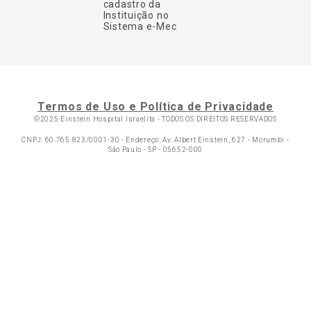
cadastro da
Instituição no
Sistema e-Mec
Termos de Uso e Política de Privacidade
©2025 Einstein Hospital Israelita -
TODOS OS DIREITOS RESERVADOS
CNPJ: 60.765.823/0001-30 - Endereço: Av. Albert Einstein, 627 - Morumbi -
São Paulo - SP - 05652-000
Ol
C
p
t
a
Wh
N
Fa