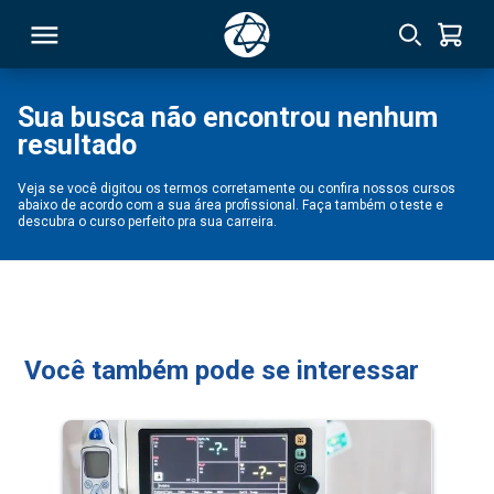
Sua busca não encontrou nenhum
resultado
RSO
Veja se você digitou os termos corretamente ou confira nossos cursos
abaixo de acordo com a sua área profissional. Faça também o teste e
TIVAS
descubra o curso perfeito pra sua carreira.
S
IN
ONAL
Você também pode se interessar
 MBA
NTRO