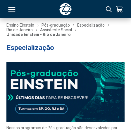
Ensino Einstein
Pós-graduação
Especialização
Rio de Janeiro
Assistente Social
Unidade Einstein - Rio de Janeiro
RSO
Especialização
TIVAS
S
IN
ONAL
 MBA
Nossos programas de Pós-graduação são desenvolvidos por
NTRO