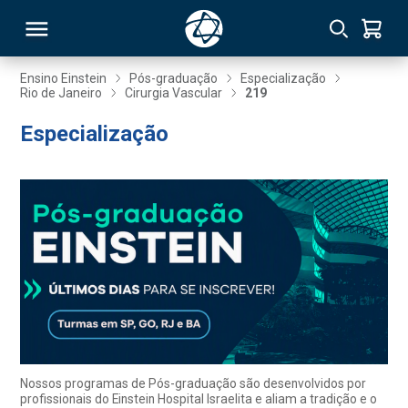
Ensino Einstein
Pós-graduação
Especialização
Rio de Janeiro
Cirurgia Vascular
219
RSO
Especialização
TIVAS
S
IN
ONAL
 MBA
Nossos programas de Pós-graduação são desenvolvidos por
profissionais do Einstein Hospital Israelita e aliam a tradição e o
NTRO