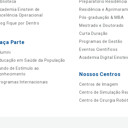
iblioteca
Preparatório Residência
cademia Einstein de
Residência e Aprimora
xcelência Operacional
Pós-graduação & MBA
log Fique por Dentro
Mestrado e Doutorado
Curta Duração
aça Parte
Programas de Gestão
Eventos Científicos
lumni
Academia Digital Einstei
ducação em Saúde da População
undo de Estímulo ao
Nossos Centros
onhecimento
rogramas Internacionais
Centros de Imagem
Centro de Simulação Rea
Centro de Cirurgia Robót