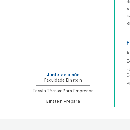
B
A
E
B
F
A
E
F
Junte-se a nós
C
Faculdade Einstein
P
Escola Técnica
Para Empresas
Einstein Prepara