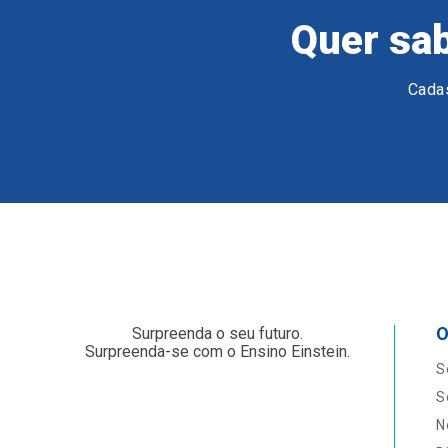
Quer sab
Cadas
O
Surpreenda o seu futuro.
Surpreenda-se com o Ensino Einstein.
S
S
N