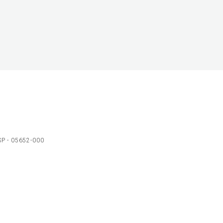
 SP - 05652-000
Ol
C