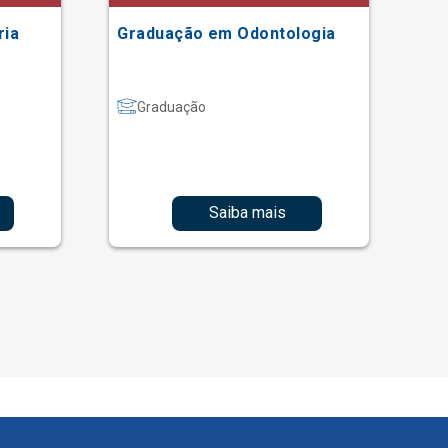
ria
Graduação em Odontologia
Gr
Graduação
Saiba mais