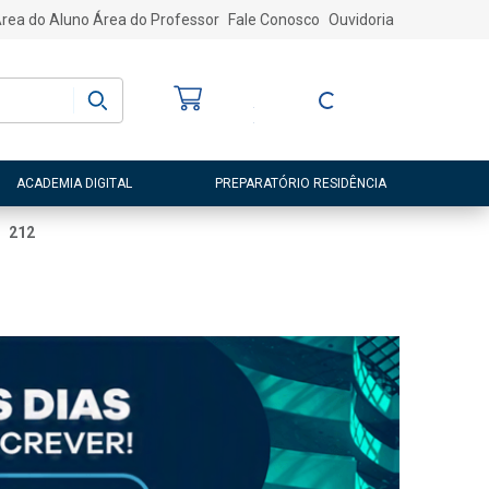
rea do Aluno
Área do Professor
Fale Conosco
Ouvidoria
Bem-vindo
(a)
Entre ou Cadastre-
se
ACADEMIA DIGITAL
PREPARATÓRIO RESIDÊNCIA
212