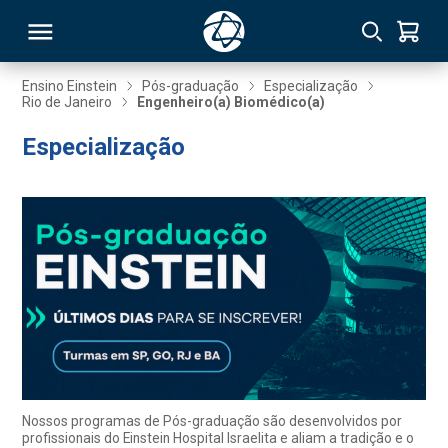
Ensino Einstein
Pós-graduação
Especialização
Rio de Janeiro
Engenheiro(a) Biomédico(a)
RSO
Especialização
TIVAS
S
IN
ONAL
 MBA
Nossos programas de Pós-graduação são desenvolvidos por
profissionais do Einstein Hospital Israelita e aliam a tradição e o
NTRO