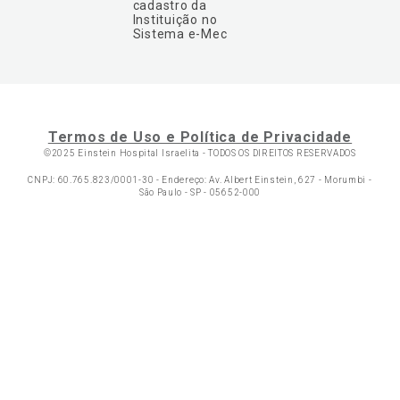
cadastro da
Instituição no
Sistema e-Mec
Termos de Uso e Política de Privacidade
©2025 Einstein Hospital Israelita -
TODOS OS DIREITOS RESERVADOS
CNPJ: 60.765.823/0001-30 - Endereço: Av. Albert Einstein, 627 - Morumbi -
São Paulo - SP - 05652-000
Ol
C
p
t
a
Wh
N
Fa