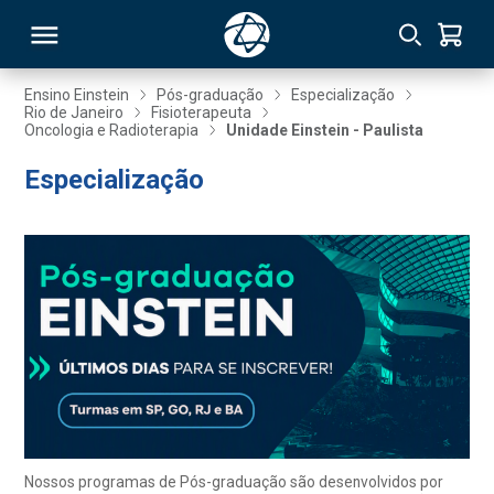
Ensino Einstein
Pós-graduação
Especialização
Rio de Janeiro
Fisioterapeuta
Oncologia e Radioterapia
Unidade Einstein - Paulista
RSO
Especialização
TIVAS
S
IN
ONAL
 MBA
Nossos programas de Pós-graduação são desenvolvidos por
NTRO