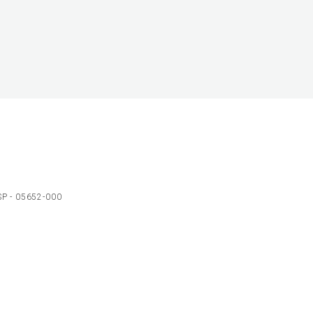
 SP - 05652-000
Ol
C