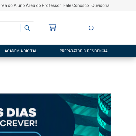
rea do Aluno
Área do Professor
Fale Conosco
Ouvidoria
Bem-vindo
(a)
Entre ou Cadastre-
se
ACADEMIA DIGITAL
PREPARATÓRIO RESIDÊNCIA