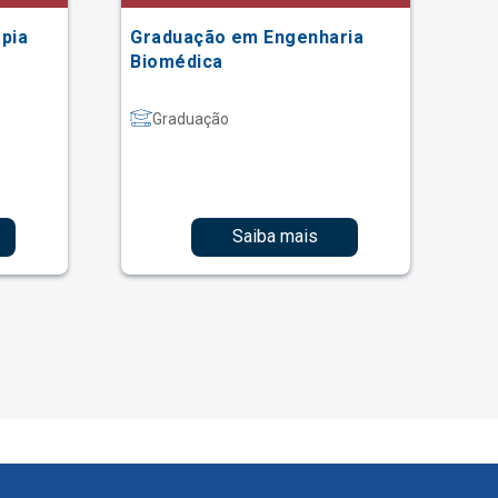
pia
Graduação em Engenharia
Gr
Biomédica
Graduação
Saiba mais