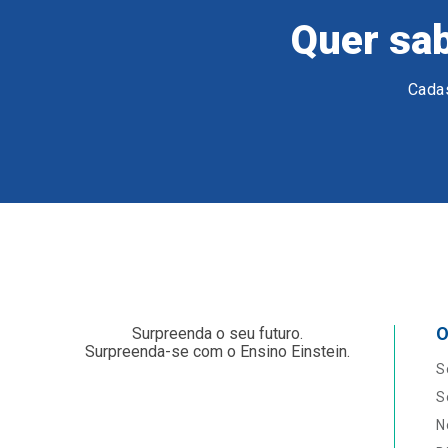
Quer sab
Cadas
O
Surpreenda o seu futuro.
Surpreenda-se com o Ensino Einstein.
S
S
N