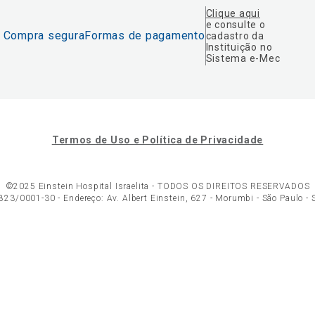
Clique aqui
e consulte o
Compra segura
Formas de pagamento
cadastro da
Instituição no
Sistema e-Mec
Termos de Uso e Política de Privacidade
©2025 Einstein Hospital Israelita -
TODOS OS DIREITOS RESERVADOS
23/0001-30 - Endereço: Av. Albert Einstein, 627 - Morumbi - São Paulo -