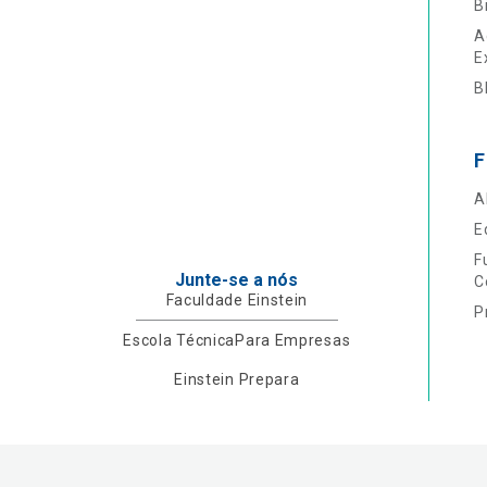
B
A
E
B
F
A
E
F
Junte-se a nós
C
Faculdade Einstein
P
Escola Técnica
Para Empresas
Einstein Prepara