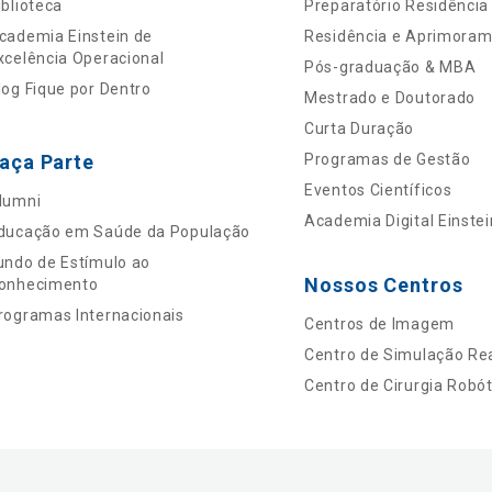
iblioteca
Preparatório Residência
cademia Einstein de
Residência e Aprimora
xcelência Operacional
Pós-graduação & MBA
log Fique por Dentro
Mestrado e Doutorado
Curta Duração
aça Parte
Programas de Gestão
Eventos Científicos
lumni
Academia Digital Einstei
ducação em Saúde da População
undo de Estímulo ao
Nossos Centros
onhecimento
rogramas Internacionais
Centros de Imagem
Centro de Simulação Rea
Centro de Cirurgia Robót