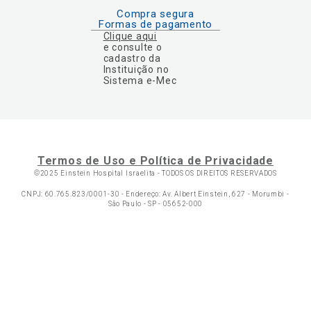
Compra segura
Formas de pagamento
Clique aqui
e consulte o
cadastro da
Instituição no
Sistema e-Mec
Termos de Uso e Política de Privacidade
©2025 Einstein Hospital Israelita -
TODOS OS DIREITOS RESERVADOS
CNPJ: 60.765.823/0001-30 - Endereço: Av. Albert Einstein, 627 - Morumbi -
São Paulo - SP - 05652-000
Ol