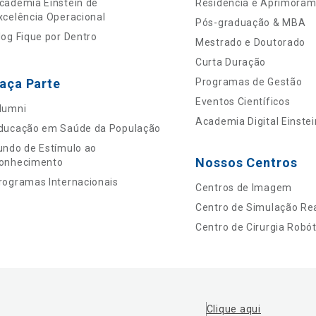
cademia Einstein de
Residência e Aprimora
xcelência Operacional
Pós-graduação & MBA
log Fique por Dentro
Mestrado e Doutorado
Curta Duração
aça Parte
Programas de Gestão
Eventos Científicos
lumni
Academia Digital Einstei
ducação em Saúde da População
undo de Estímulo ao
Nossos Centros
onhecimento
rogramas Internacionais
Centros de Imagem
Centro de Simulação Rea
Centro de Cirurgia Robót
Clique aqui