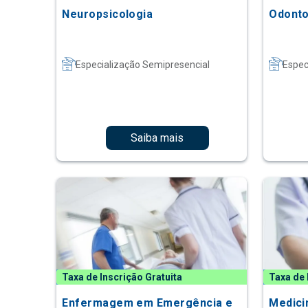
Neuropsicologia
Odonto
Especialização Semipresencial
Espec
Saiba mais
Taxa de Inscrição Gratuita
Taxa de 
Enfermagem em Emergência e
Medici