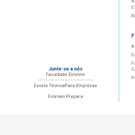
A
E
B
F
A
E
F
Junte-se a nós
C
Faculdade Einstein
P
Escola Técnica
Para Empresas
Einstein Prepara