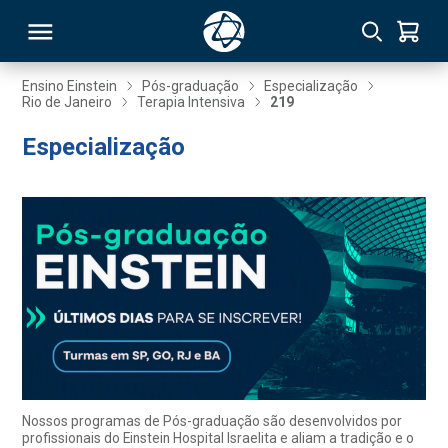
Ensino Einstein
Pós-graduação
Especialização
Rio de Janeiro
Terapia Intensiva
219
RSO
Especialização
TIVAS
S
IN
ONAL
 MBA
Nossos programas de Pós-graduação são desenvolvidos por
profissionais do Einstein Hospital Israelita e aliam a tradição e o
NTRO