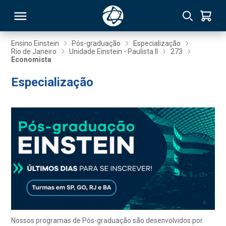
Ensino Einstein
Pós-graduação
Especialização
Rio de Janeiro
Unidade Einstein - Paulista II
273
Economista
RSO
Especialização
TIVAS
S
IN
ONAL
 MBA
Nossos programas de Pós-graduação são desenvolvidos por
NTRO