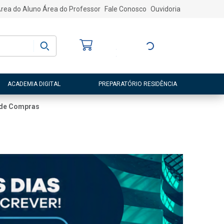
rea do Aluno
Área do Professor
Fale Conosco
Ouvidoria
Bem-vindo
(a)
Entre ou Cadastre-
se
ACADEMIA DIGITAL
PREPARATÓRIO RESIDÊNCIA
 de Compras