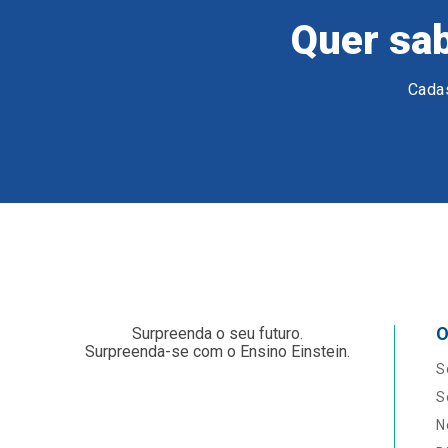
Quer sab
Cadas
O
Surpreenda o seu futuro.
Surpreenda-se com o Ensino Einstein.
S
S
N