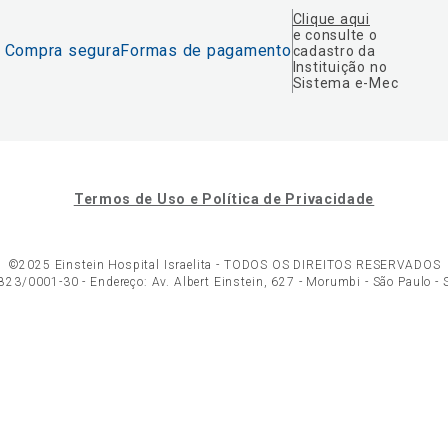
Clique aqui
e consulte o
Compra segura
Formas de pagamento
cadastro da
Instituição no
Sistema e-Mec
Termos de Uso e Política de Privacidade
©2025 Einstein Hospital Israelita -
TODOS OS DIREITOS RESERVADOS
23/0001-30 - Endereço: Av. Albert Einstein, 627 - Morumbi - São Paulo -