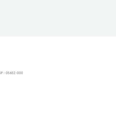
 SP - 05652-000
Ol
C