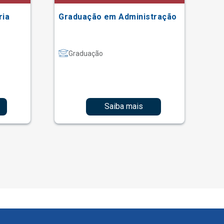
ria
Graduação em Administração
Gr
Graduação
Saiba mais