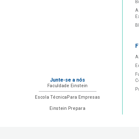
B
A
E
B
F
A
E
F
Junte-se a nós
C
Faculdade Einstein
P
Escola Técnica
Para Empresas
Einstein Prepara