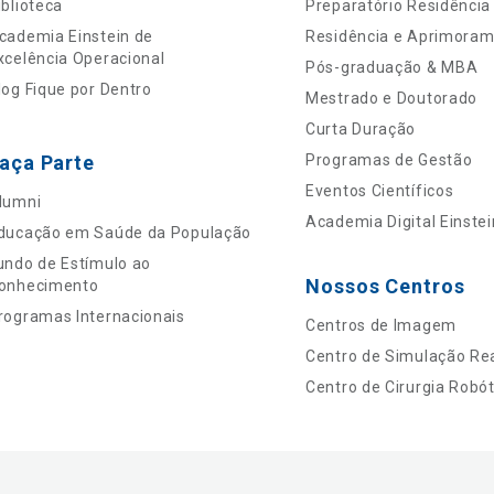
iblioteca
Preparatório Residência
cademia Einstein de
Residência e Aprimora
xcelência Operacional
Pós-graduação & MBA
log Fique por Dentro
Mestrado e Doutorado
Curta Duração
aça Parte
Programas de Gestão
Eventos Científicos
lumni
Academia Digital Einstei
ducação em Saúde da População
undo de Estímulo ao
Nossos Centros
onhecimento
rogramas Internacionais
Centros de Imagem
Centro de Simulação Rea
Centro de Cirurgia Robót