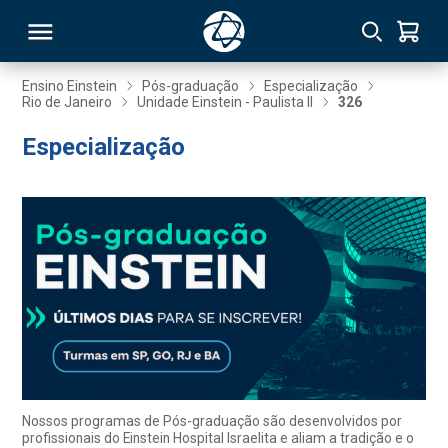
Ensino Einstein
Pós-graduação
Especialização
Rio de Janeiro
Unidade Einstein - Paulista II
326
RSO
Especialização
TIVAS
S
IN
ONAL
 MBA
Nossos programas de Pós-graduação são desenvolvidos por
profissionais do Einstein Hospital Israelita e aliam a tradição e o
NTRO