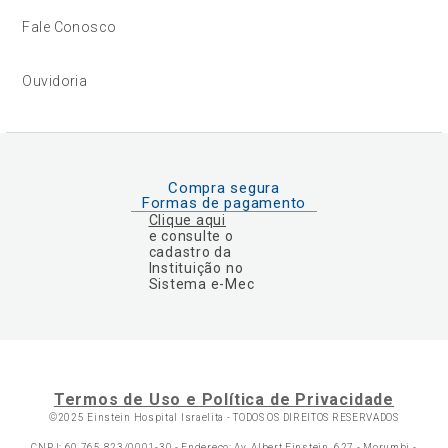
Fale Conosco
Ouvidoria
Compra segura
Formas de pagamento
Clique aqui
e consulte o
cadastro da
Instituição no
Sistema e-Mec
Termos de Uso e Política de Privacidade
©2025 Einstein Hospital Israelita -
TODOS OS DIREITOS RESERVADOS
CNPJ: 60.765.823/0001-30 - Endereço: Av. Albert Einstein, 627 - Morumbi -