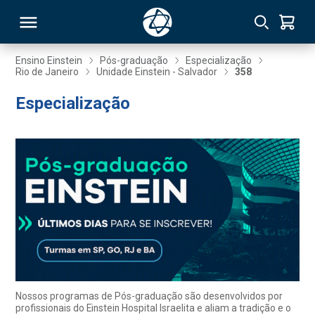
Ensino Einstein
Pós-graduação
Especialização
Rio de Janeiro
Unidade Einstein - Salvador
358
RSO
Especialização
TIVAS
S
IN
ONAL
 MBA
Nossos programas de Pós-graduação são desenvolvidos por
profissionais do Einstein Hospital Israelita e aliam a tradição e o
NTRO