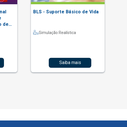
nal
BLS - Suporte Básico de Vida
V 
e
| 
o de
Ei
al
Co
Simulação Realística
Saiba mais