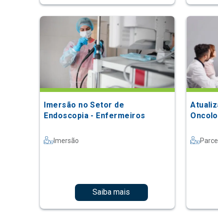
Imersão no Setor de
Atuali
Endoscopia - Enfermeiros
Oncolo
Imersão
Parce
Saiba mais