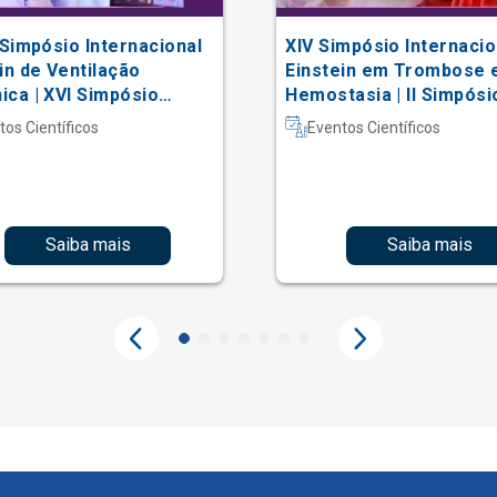
 Simpósio Internacional
XIV Simpósio Internacio
in de Ventilação
Einstein em Trombose 
ca | XVI Simpósio
Hemostasia | II Simpósi
acional Einstein de
Hematologia Laboratori
tos Científicos
Eventos Científicos
erapia em Terapia
iva
Saiba mais
Saiba mais