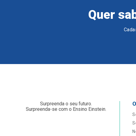
Quer sab
Cadas
O
Surpreenda o seu futuro.
Surpreenda-se com o Ensino Einstein.
S
S
N