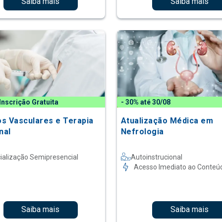
Saiba mais
Saiba mais
Inscrição Gratuita
- 30% até 30/08
s Vasculares e Terapia
Atualização Médica em
nal
Nefrologia
ialização Semipresencial
Autoinstrucional
Acesso Imediato ao Conteú
Saiba mais
Saiba mais