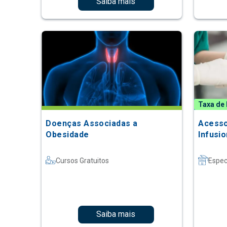
Saiba mais
Taxa de 
Doenças Associadas a
Acesso
Obesidade
Infusio
Cursos Gratuitos
Espec
Saiba mais