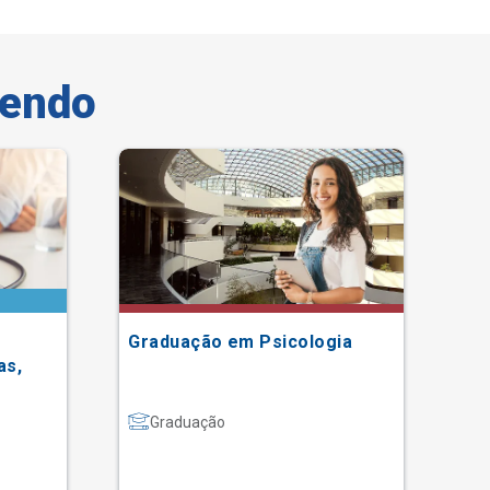
vendo
Tax
Graduação em Psicologia
Me
as,
Graduação