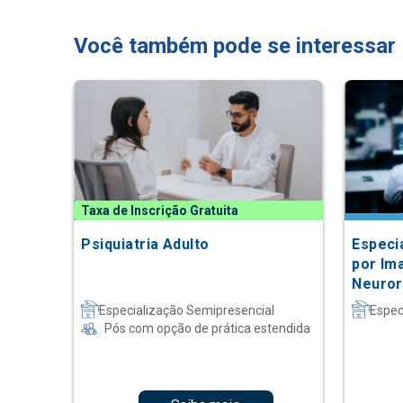
Você também pode se interessar
Taxa de Inscrição Gratuita
Psiquiatria Adulto
Especi
por I
Neuror
(Fellow
Especialização Semipresencial
Espec
Pós com opção de prática estendida