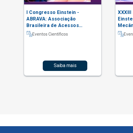
 da
I Congresso Einstein -
XXXIII
ABRAVA: Associação
Einste
Brasileira de Acessos
Mecâni
Vasculares
Intern
Eventos Científicos
Even
Fisiot
Intens
Saiba mais