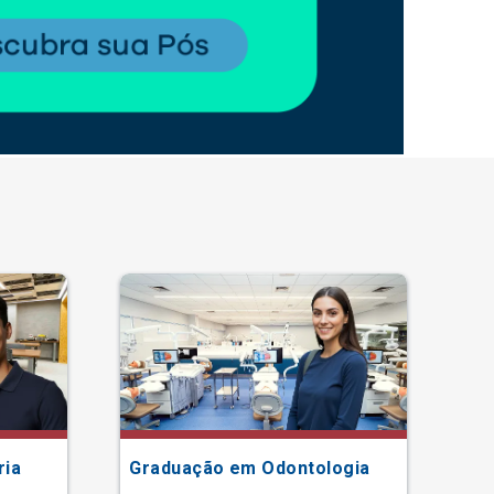
ria
Graduação em Odontologia
Gr