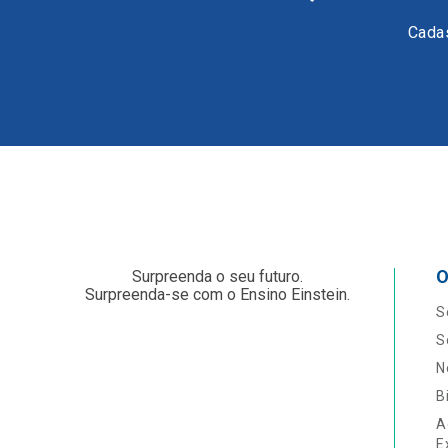
Cadas
O
Surpreenda o seu futuro.
Surpreenda-se com o Ensino Einstein.
S
S
N
B
A
E