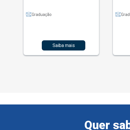
Graduação
Grad
Saiba mais
Quer sab