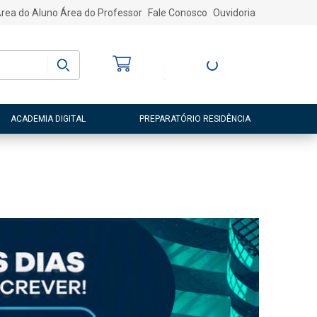
rea do Aluno
Área do Professor
Fale Conosco
Ouvidoria
Bem-vindo
(a)
Entre ou Cadastre-
se
ACADEMIA DIGITAL
PREPARATÓRIO RESIDÊNCIA