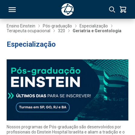
Ensino Einstein
Pós-graduação
Especialização
Terapeuta ocupacional
320
Geriatria e Gerontologia
RSO
Especialização
TIVAS
S
IN
ONAL
 MBA
Nossos programas de Pós-graduação são desenvolvidos por
profissionais do Einstein Hospital Israelita e aliam a tradição e o
NTRO