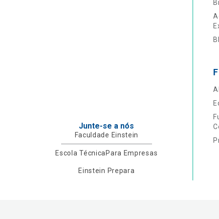
B
A
E
B
F
A
E
F
Junte-se a nós
C
Faculdade Einstein
P
Escola Técnica
Para Empresas
Einstein Prepara