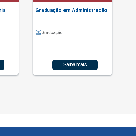
ria
Graduação em Administração
Gr
Graduação
Saiba mais