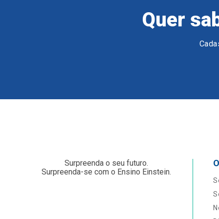
Quer sab
Cadas
O
Surpreenda o seu futuro.
Surpreenda-se com o Ensino Einstein.
S
S
N