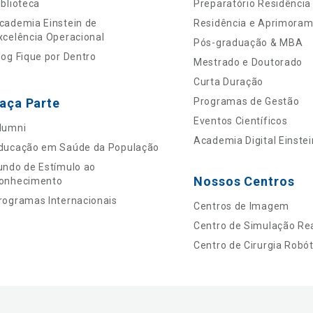
iblioteca
Preparatório Residência
cademia Einstein de
Residência e Aprimora
xcelência Operacional
Pós-graduação & MBA
log Fique por Dentro
Mestrado e Doutorado
Curta Duração
aça Parte
Programas de Gestão
Eventos Científicos
lumni
Academia Digital Einstei
ducação em Saúde da População
undo de Estímulo ao
Nossos Centros
onhecimento
rogramas Internacionais
Centros de Imagem
Centro de Simulação Rea
Centro de Cirurgia Robót