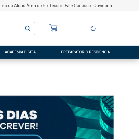
rea do Aluno
Área do Professor
Fale Conosco
Ouvidoria
Bem-vindo
(a)
Entre ou Cadastre-
se
ACADEMIA DIGITAL
PREPARATÓRIO RESIDÊNCIA