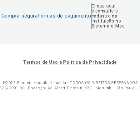
Clique aqui
e consulte o
Compra segura
Formas de pagamento
cadastro da
Instituição no
Sistema e-Mec
Termos de Uso e Política de Privacidade
©2025 Einstein Hospital Israelita -
TODOS OS DIREITOS RESERVADOS
23/0001-30 - Endereço: Av. Albert Einstein, 627 - Morumbi - São Paulo -