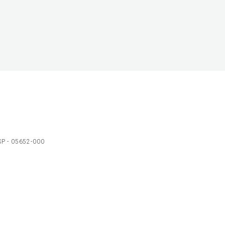
 SP - 05652-000
Ol
C