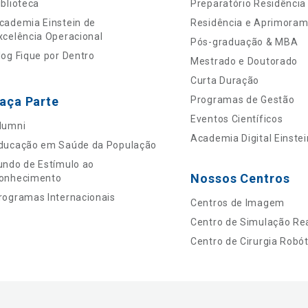
iblioteca
Preparatório Residência
cademia Einstein de
Residência e Aprimora
xcelência Operacional
Pós-graduação & MBA
log Fique por Dentro
Mestrado e Doutorado
Curta Duração
aça Parte
Programas de Gestão
Eventos Científicos
lumni
Academia Digital Einstei
ducação em Saúde da População
undo de Estímulo ao
Nossos Centros
onhecimento
rogramas Internacionais
Centros de Imagem
Centro de Simulação Rea
Centro de Cirurgia Robót