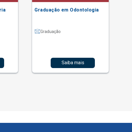
ria
Graduação em Odontologia
Gr
Graduação
Saiba mais