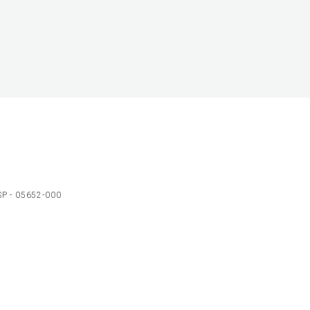
 SP - 05652-000
Ol
C