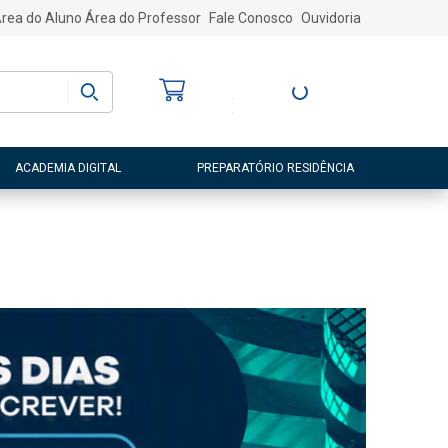
rea do Aluno
Área do Professor
Fale Conosco
Ouvidoria
Bem-vindo
(a)
Entre ou Cadastre-
se
ACADEMIA DIGITAL
PREPARATÓRIO RESIDÊNCIA