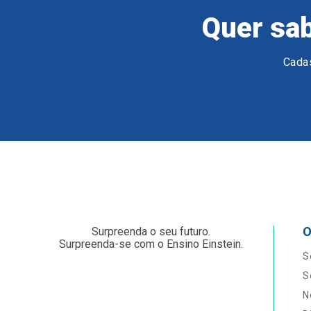
Quer sab
Cadas
O
Surpreenda o seu futuro.
Surpreenda-se com o Ensino Einstein.
S
S
N