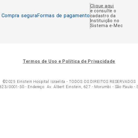
Clique aqui
e consulte o
Compra segura
Formas de pagamento
cadastro da
Instituição no
Sistema e-Mec
Termos de Uso e Política de Privacidade
©2025 Einstein Hospital Israelita -
TODOS OS DIREITOS RESERVADOS
23/0001-30 - Endereço: Av. Albert Einstein, 627 - Morumbi - São Paulo -