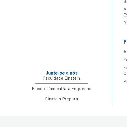
B
A
E
B
F
A
E
F
Junte-se a nós
C
Faculdade Einstein
P
Escola Técnica
Para Empresas
Einstein Prepara