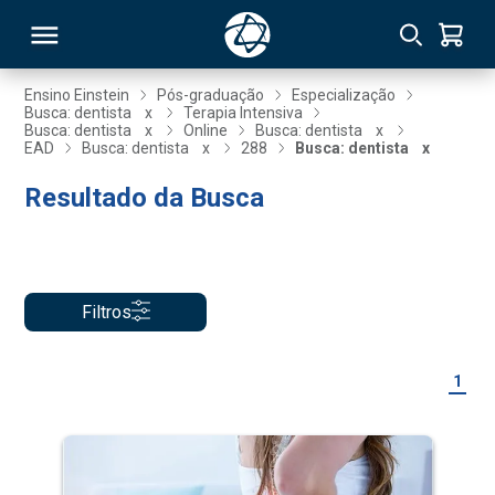
Ensino Einstein
Pós-graduação
Especialização
Busca: dentista
x
Terapia Intensiva
Busca: dentista
x
Online
Busca: dentista
x
RSO
EAD
Busca: dentista
x
288
Busca: dentista
x
Resultado da Busca
TIVAS
S
IN
ONAL
Filtros
1
 MBA
NTRO