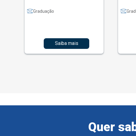
Graduação
Grad
Saiba mais
Quer sab