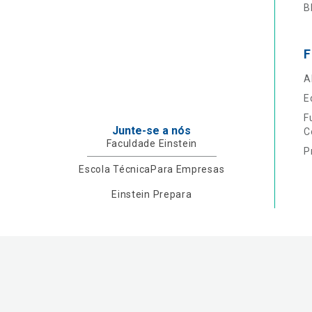
B
F
A
E
F
Junte-se a nós
C
Faculdade Einstein
P
Escola Técnica
Para Empresas
Einstein Prepara