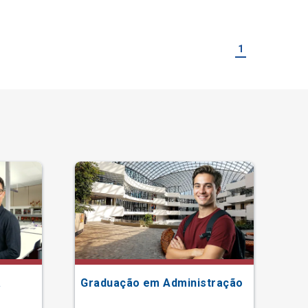
1
a
Graduação em Administração
Gr