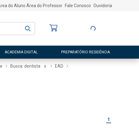
rea do Aluno
Área do Professor
Fale Conosco
Ouvidoria
Bem-vindo
(a)
Entre ou Cadastre-
se
ACADEMIA DIGITAL
PREPARATÓRIO RESIDÊNCIA
ne
Busca: dentista
x
EAD
1