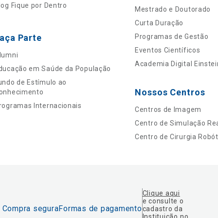
log Fique por Dentro
Mestrado e Doutorado
Curta Duração
aça Parte
Programas de Gestão
Eventos Científicos
lumni
Academia Digital Einstei
ducação em Saúde da População
undo de Estímulo ao
Nossos Centros
onhecimento
rogramas Internacionais
Centros de Imagem
Centro de Simulação Rea
Centro de Cirurgia Robót
Clique aqui
e consulte o
Compra segura
Formas de pagamento
cadastro da
Instituição no