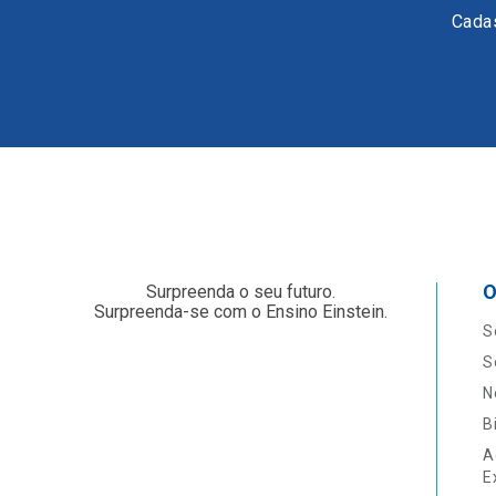
Cadas
O
Surpreenda o seu futuro.
Surpreenda-se com o Ensino Einstein.
S
S
N
B
A
E