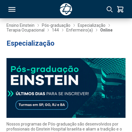
Ensino Einstein
Pós-graduação
Especialização
Terapia Ocupacional
144
Enfermeiro(a)
Online
RSO
Especialização
TIVAS
S
IN
ONAL
 MBA
Nossos programas de Pós-graduação são desenvolvidos por
profissionais do Einstein Hospital Israelita e aliam a tradição e o
NTRO