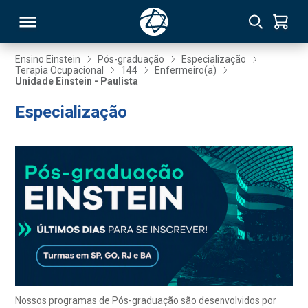
Ensino Einstein
Pós-graduação
Especialização
Terapia Ocupacional
144
Enfermeiro(a)
Unidade Einstein - Paulista
RSO
Especialização
TIVAS
S
IN
ONAL
 MBA
Nossos programas de Pós-graduação são desenvolvidos por
NTRO