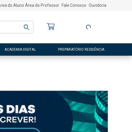
rea do Aluno
Área do Professor
Fale Conosco
Ouvidoria
Bem-vindo
(a)
Entre ou Cadastre-
se
ACADEMIA DIGITAL
PREPARATÓRIO RESIDÊNCIA