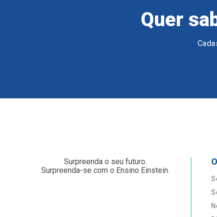
Quer sab
Cadas
O
Surpreenda o seu futuro.
Surpreenda-se com o Ensino Einstein.
S
S
N