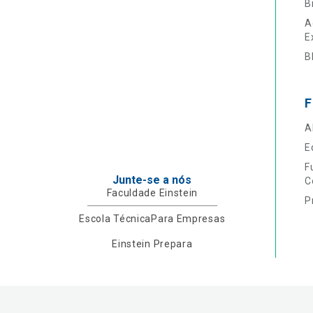
B
A
E
B
F
A
E
F
Junte-se a nós
C
Faculdade Einstein
P
Escola Técnica
Para Empresas
Einstein Prepara