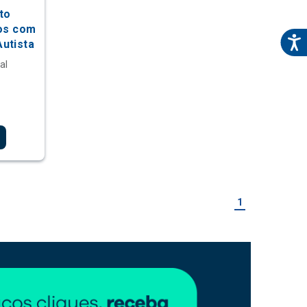
to
uos com
utista
al
1