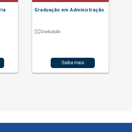
ria
Graduação em Administração
Gr
Graduação
Saiba mais