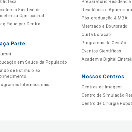
iblioteca
Preparatório Residência
cademia Einstein de
Residência e Aprimora
xcelência Operacional
Pós-graduação & MBA
log Fique por Dentro
Mestrado e Doutorado
Curta Duração
aça Parte
Programas de Gestão
Eventos Científicos
lumni
Academia Digital Einstei
ducação em Saúde da População
undo de Estímulo ao
Nossos Centros
onhecimento
rogramas Internacionais
Centros de Imagem
Centro de Simulação Rea
Centro de Cirurgia Robót