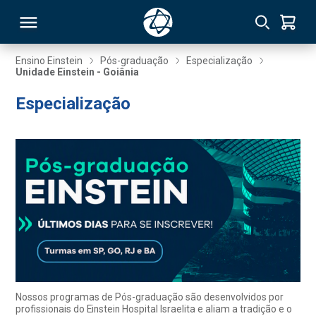
Ensino Einstein
Pós-graduação
Especialização
Unidade Einstein - Goiânia
RSO
Especialização
TIVAS
S
IN
ONAL
 MBA
Nossos programas de Pós-graduação são desenvolvidos por
profissionais do Einstein Hospital Israelita e aliam a tradição e o
NTRO